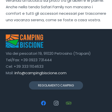
veranda affacciata sul prato tra gli alberi e le palme.
Anche nella tenda Safari Family non mancano i
comfort e tutti gli accessori necessari per trascorrere
una vacanza serena, come se foste a casa vostra.
Via dei pescatori 19, 91020 Petrosino (Trapani)
Tel/Fax: +39 0923 731444
Cel: +39 333 1104633
Mail:
info@campingbiscione.com
REGOLAMENTO CAMPING