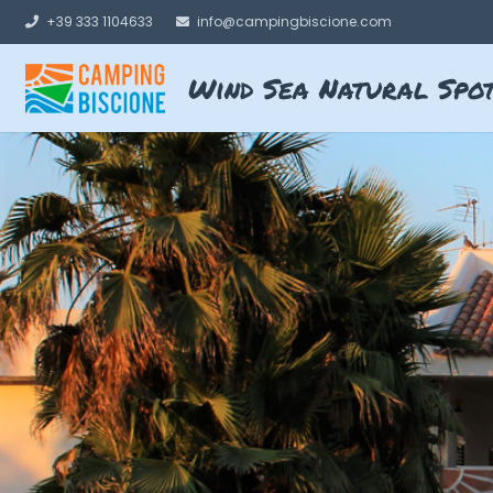
+39 333 1104633
info@campingbiscione.com
Wind Sea Natural Spo